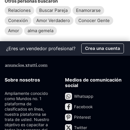
Otros personas buscaron
Relaciones
Buscar Pareja
Enamorarse
Conexión
Amor Verdadero
Conocer Gente
Amor
alma gemela
¿Eres un vendedor profesional?
Crea una cuenta
Sobre nosotros
Medios de comunicación
social
Ampliamente conocido
Whatsapp
como Mundos no. 1
plataforma de
Facebook
clasificados en línea,
nuestra plataforma se
Pinterest
trata de usted. Nuestro
objetivo es capacitar a
Twitter
todas las personas del