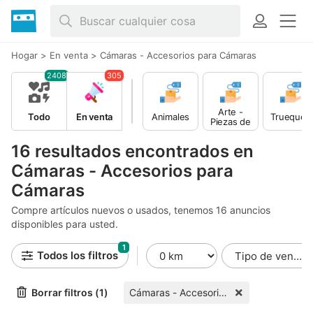
Hogar
>
En venta
>
Cámaras - Accesorios para Cámaras
2408
305
Arte -
Todo
En venta
Animales
Trueques
Piezas de
coleccionis
ta
16 resultados encontrados en
Cámaras - Accesorios para
Cámaras
Compre artículos nuevos o usados, tenemos 16 anuncios
disponibles para usted.
1
Todos los filtros
Borrar filtros (1)
Cámaras - Accesorios para Cámaras