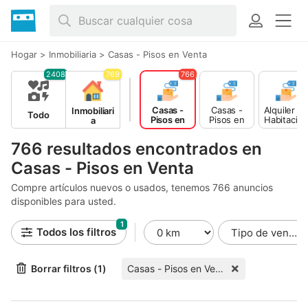
Hogar
>
Inmobiliaria
>
Casas - Pisos en Venta
2408
769
766
Casas -
Casas -
Alquiler d
Inmobiliari
Todo
Pisos en
Pisos en
Habitacion
a
Venta
Alquiler
es - Pisos
compartid
766 resultados encontrados en
s
Casas - Pisos en Venta
Compre artículos nuevos o usados, tenemos 766 anuncios
disponibles para usted.
1
Todos los filtros
Borrar filtros (1)
Casas - Pisos en Venta