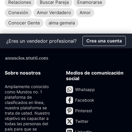
Relaciones
Buscar Pareja
Enamorarse
Conexión
Amor Verdadero
Amor
Conocer Gente
alma gemela
¿Eres un vendedor profesional?
Crea una cuenta
Sobre nosotros
Medios de comunicación
social
Ampliamente conocido
Whatsapp
como Mundos no. 1
plataforma de
Facebook
clasificados en línea,
nuestra plataforma se
Pinterest
trata de usted. Nuestro
objetivo es capacitar a
Twitter
todas las personas del
país para que se
LinkedIn