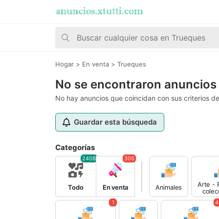
Hogar
>
En venta
>
Trueques
No se encontraron anuncios
No hay anuncios que coincidan con sus criterios d
Guardar esta búsqueda
Categorías
2408
305
Arte - 
Todo
En venta
Animales
colec
1
4