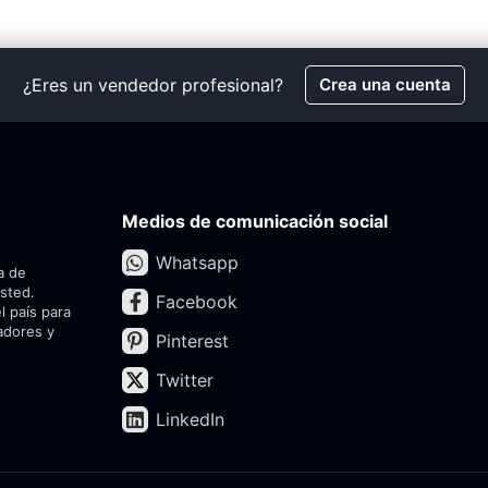
¿Eres un vendedor profesional?
Crea una cuenta
Medios de comunicación social
Whatsapp
a de
usted.
Facebook
l país para
adores y
Pinterest
Twitter
LinkedIn