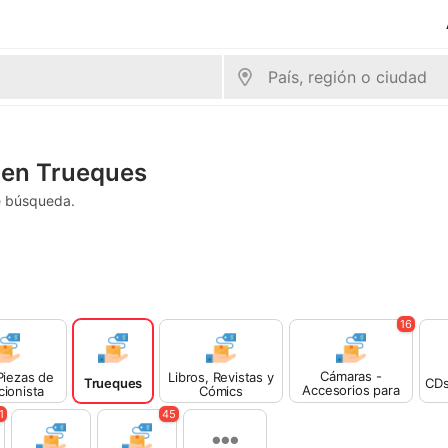
 en Trueques
e búsqueda.
16
Cámaras -
Piezas de
Libros, Revistas y
Trueques
CDs
Accesorios para
cionista
Cómics
Cámaras
1
45