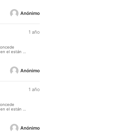
Anónimo
1 año
 concede
en el están a
 un proyecto,
Anónimo
1 año
 concede
en el están a
 un proyecto,
Anónimo