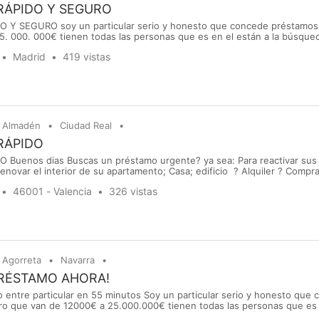
RÁPIDO Y SEGURO
Y SEGURO soy un particular serio y honesto que concede préstamos
5. 000. 000€ tienen todas las personas que es en el están a la búsque
 para cubrir una necesidad, regular una deuda, realizar un proyecto, re
Madrid
419 vistas
opolinita@gmail.com whatsapp : +34 682 86 32 48
Almadén
Ciudad Real
RÁPIDO
Buenos dias Buscas un préstamo urgente? ya sea: Para reactivar sus 
renovar el interior de su apartamento; Casa; edificio ? Alquiler ? Compr
onio ? Pago de la deuda? Para la realización de un proyecto ? O por otr
46001 - Valencia
326 vistas
ero Simple y rápido con términos flexi...
Agorreta
Navarra
PRÉSTAMO AHORA!
 entre particular en 55 minutos Soy un particular serio y honesto que
ro que van de 12000€ a 25.000.000€ tienen todas las personas que es 
stamo de dinero para cubrir una necesidad, regular una deuda, realizar