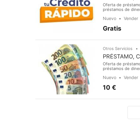
Oferta de préstamo
préstamos de dine
la búsqueda de pré
Nuevo
Vender
reactivar sus acti
Gratis
Otros Servicios
PRÉSTAMO, 
Oferta de préstamo
préstamos de dine
la búsqueda de pré
Nuevo
Vender
reactivar sus acti
10 €