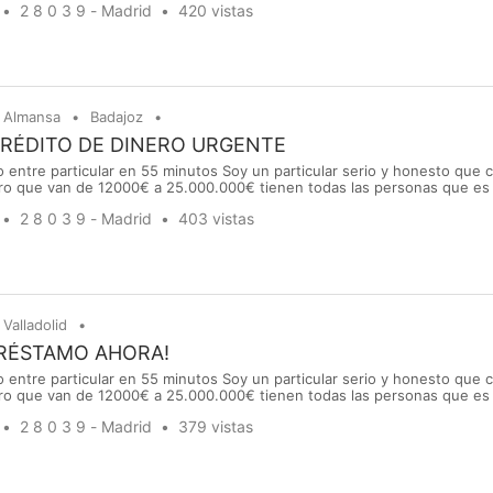
2 8 0 3 9 - Madrid
420 vistas
vidades, más preocupación.. Le ruego que uste...
Almansa
Badajoz
CRÉDITO DE DINERO URGENTE
 entre particular en 55 minutos Soy un particular serio y honesto que
ro que van de 12000€ a 25.000.000€ tienen todas las personas que es 
stamo de dinero para cubrir una necesidad, regular una deuda, realizar
2 8 0 3 9 - Madrid
403 vistas
vidades, más preocupación.. Le ruego que uste...
Valladolid
PRÉSTAMO AHORA!
 entre particular en 55 minutos Soy un particular serio y honesto que
ro que van de 12000€ a 25.000.000€ tienen todas las personas que es 
stamo de dinero para cubrir una necesidad, regular una deuda, realizar
2 8 0 3 9 - Madrid
379 vistas
vidades, más preocupación.. Le ruego que uste...