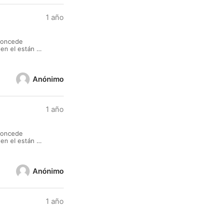
1 año
 concede
en el están a
 un proyecto,
Anónimo
1 año
 concede
en el están a
 un proyecto,
Anónimo
1 año