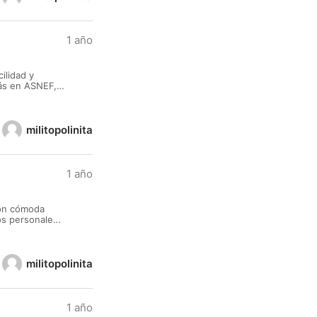
1 año
ilidad y
tás en ASNEF,
contáctanos -
militopolinita
1 año
ón cómoda
os personales
web -
militopolinita
1 año