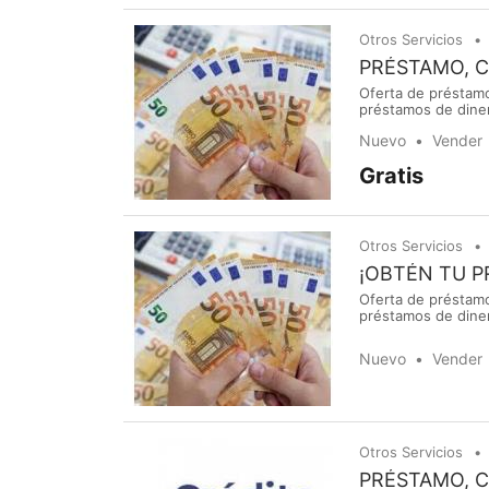
Otros Servicios
PRÉSTAMO, 
Oferta de préstamo
préstamos de dine
la búsqueda de pré
Nuevo
Vender
reactivar sus acti
Gratis
Otros Servicios
¡OBTÉN TU 
Oferta de préstamo
préstamos de dine
la búsqueda de pré
reactivar sus acti
Nuevo
Vender
Otros Servicios
PRÉSTAMO, 