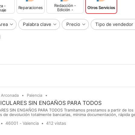
Redacción -
a -
Reparaciones
Otros Servicios
Edición -
naje
Traducción
Área
Palabra clave
Precio
Tipo de vendedor
Arconada
Palencia
TICULARES SIN ENGAÑOS PARA TODOS
RES SIN ENGAÑOS PARA TODOS Tramitamos prestamos a partir de los 
s de devolución totalmente bancarias, mínima documentación, rápida ge
 hasta el buen fin de la financiación, NO SE PUEDE TENER ASNEF, esta
46001 - Valencia
412 vistas
s los siete días de la semana. Trabajamos con clientes de Ma...