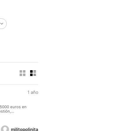
1 año
5000 euros en
stión,
mos para
militopolinita