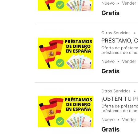
Nuevo
Vender
reactivar sus acti
Gratis
Otros Servicios
PRÉSTAMO, 
Oferta de préstamo
préstamos de dine
la búsqueda de pré
Nuevo
Vender
reactivar sus acti
Gratis
Otros Servicios
¡OBTÉN TU 
Oferta de préstamo
préstamos de dine
la búsqueda de pré
Nuevo
Vender
reactivar sus acti
Gratis