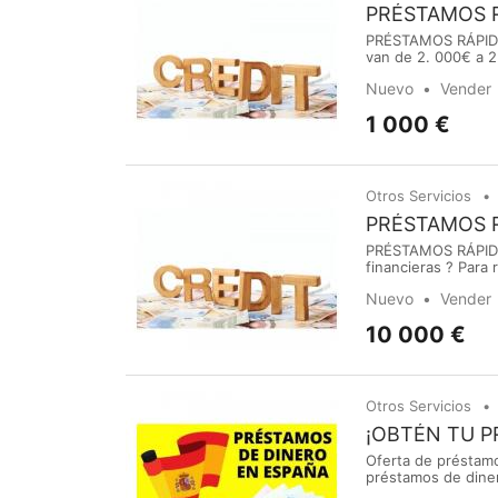
PRÉSTAMOS 
PRÉSTAMOS RÁPIDO 
van de 2. 000€ a 2
préstamo de dinero
Nuevo
Vender
actividades. milit
1 000 €
Otros Servicios
PRÉSTAMOS 
PRÉSTAMOS RÁPIDO 
financieras ? Para 
Crédito por matrim
Nuevo
Vender
... Préstamo de din
10 000 €
Otros Servicios
¡OBTÉN TU 
Oferta de préstamo
préstamos de dine
la búsqueda de pré