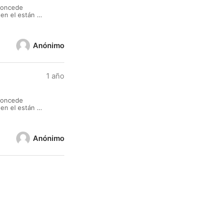
 concede
en el están a
 un proyecto,
Anónimo
1 año
 concede
en el están a
 un proyecto,
Anónimo