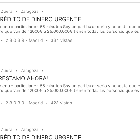
Zuera
Zaragoza
CRÉDITO DE DINERO URGENTE
 entre particular en 55 minutos Soy un particular serio y honesto que
ro que van de 12000€ a 25.000.000€ tienen todas las personas que es 
stamo de dinero para cubrir una necesidad, regular una deuda, realizar
2 8 0 3 9 - Madrid
334 vistas
vidades, más preocupación.. Le ruego que uste...
Zuera
Zaragoza
PRÉSTAMO AHORA!
 entre particular en 55 minutos Soy un particular serio y honesto que
ro que van de 12000€ a 25.000.000€ tienen todas las personas que es 
stamo de dinero para cubrir una necesidad, regular una deuda, realizar
vidades, más preocupación.. Le ruego que uste...
2 8 0 3 9 - Madrid
423 vistas
Zuera
Zaragoza
CRÉDITO DE DINERO URGENTE