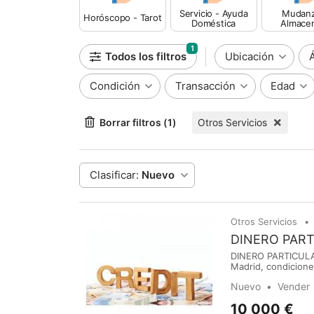
Servicio - Ayuda
Mudanz
Horóscopo - Tarot
Doméstica
Almace
1
Todos los filtros
Ubicación
Condición
Transacción
Edad
Borrar filtros (1)
Otros Servicios
Clasificar:
Nuevo
Otros Servicios
DINERO PAR
DINERO PARTICULA
Madrid, condicione
estamos con usted
Nuevo
Vender
ayudarle, atendemo
10 000 €