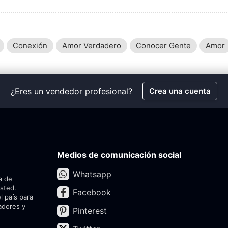
Conexión
Amor Verdadero
Conocer Gente
Amor
¿Eres un vendedor profesional?
Crea una cuenta
Medios de comunicación social
Whatsapp
a de
usted.
Facebook
l país para
adores y
Pinterest