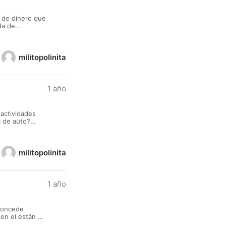
 de dinero que
da de
activar sus
militopolinita
1 año
actividades
a de auto?
as razones etc
militopolinita
1 año
 concede
en el están a
 un proyecto,