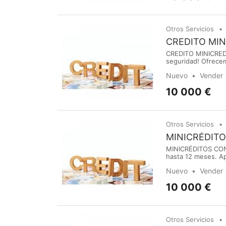
Otros Servicios
CREDITO MIN
CREDITO MINICREDI
seguridad! Ofrecem
¡nosotros te ayuda
Nuevo
Vender
militopolinita@gma
10 000 €
Otros Servicios
MINICRÉDITO
MINICRÉDITOS CON
hasta 12 meses. Ap
hasta 24.000€ . Re
Nuevo
Vender
militopolinita@gma
10 000 €
Otros Servicios