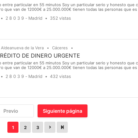
 entre particular en 55 minutos Soy un particular serio y honesto que
ro que van de 12000€ a 25.000.000€ tienen todas las personas que es 
stamo de dinero para cubrir una necesidad, regular una deuda, realizar
2 8 0 3 9 - Madrid
352 vistas
vidades, más preocupación.. Le ruego que uste...
Aldeanueva de la Vera
Cáceres
CRÉDITO DE DINERO URGENTE
 entre particular en 55 minutos Soy un particular serio y honesto que
ro que van de 12000€ a 25.000.000€ tienen todas las personas que es 
stamo de dinero para cubrir una necesidad, regular una deuda, realizar
2 8 0 3 9 - Madrid
432 vistas
vidades, más preocupación.. Le ruego que uste...
Previo
Siguiente página
1
2
3