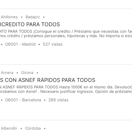
Ahillones
Badajoz
ICREDITO PARA TODOS
TO PARA TODOS ¡Consigue el crédito / Préstamo que necesitas con fac
os crédito / préstamos personales, hipotecas y más. No importa si es
mos! Experimenta nuestra rapidez y profesionalidad. ¡Rellena la web o 
08001 - Madrid
527 vistas
il.com whatsapp : +34 682 86 32 48
Arnera
Girona
S CON ASNEF RÁPIDOS PARA TODOS
 ASNEF RÁPIDOS PARA TODOS Hasta 1000€ en el mismo día. Devoluci
robamos con Asnef . Necesario justificar ingresos. Opción de préstam
spuesta rápida a medida después de rellenar nuestro formulario en la 
08001 - Barcelona
286 vistas
il.com whatsapp : +34 682 86 32 48
Albendín
Córdoba