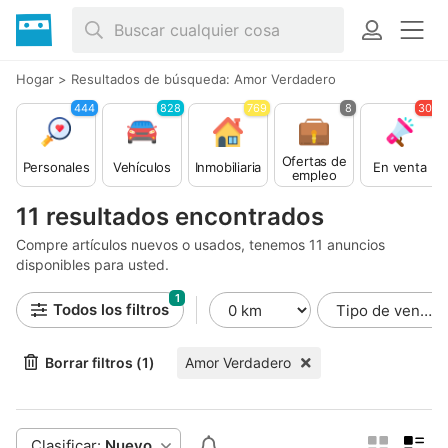
Hogar
>
Resultados de búsqueda: Amor Verdadero
444
828
769
8
305
Ofertas de
Personales
Vehículos
Inmobiliaria
En venta
empleo
11 resultados encontrados
Compre artículos nuevos o usados, tenemos 11 anuncios
disponibles para usted.
1
Todos los filtros
Borrar filtros (1)
Amor Verdadero
Clasificar:
Nuevo