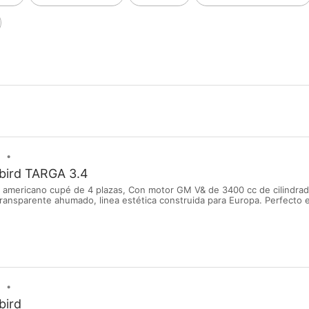
bird TARGA 3.4
 americano cupé de 4 plazas, Con motor GM V& de 3400 cc de cilindrad
transparente ahumado, linea estética construida para Europa. Perfecto 
 y a TODA prueba.
bird