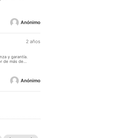
Anónimo
2 años
za y garantía.
or de más de
variedad de
Anónimo