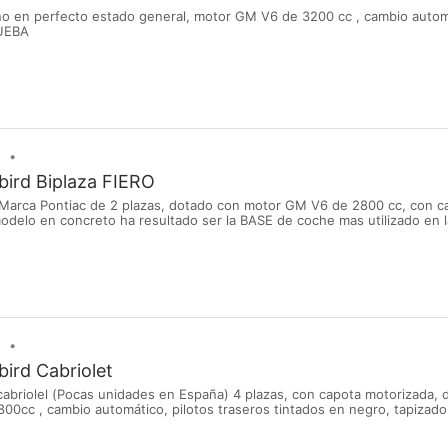
no en perfecto estado general, motor GM V6 de 3200 cc , cambio autom
UEBA
ird Biplaza FIERO
 Marca Pontiac de 2 plazas, dotado con motor GM V6 de 2800 cc, con 
odelo en concreto ha resultado ser la BASE de coche mas utilizado en l
errari y Lamborghini Es un clásico en estado original, con muy pocas un
ejor coleccionista.
ird Cabriolet
cabriolel (Pocas unidades en España) 4 plazas, con capota motorizada,
0cc , cambio automático, pilotos traseros tintados en negro, tapizado 
rfectísimo estado de colección, a TODA prueba. Causa verdadera admir
exclusividad.