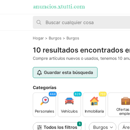
Hogar
>
Burgos
>
Burgos
10 resultados encontrados 
Compre artículos nuevos o usados, tenemos 10 anu
Guardar esta búsqueda
Categorías
444
828
769
Ofertas
Personales
Vehículos
Inmobiliaria
emple
1
Todos los filtros
Burgos
Áre