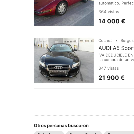
automatico. Perfe
364 vistas
14 000 €
Coches
Burgos
AUDI A5 Sport
IVA DEDUCIBLE En U
La compra de un ve
60 años como servi
347 vistas
vehículos revisados
21 900 €
Otros personas buscaron