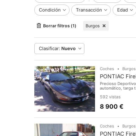
Condición
Transacción
Edad
Borrar filtros (1)
Burgos
Clasificar:
Nuevo
Coches
Burgos
PONTIAC Fire
Precioso Deportivo
automático, targa 
mecánica y pintura
592 vistas
8 900 €
Coches
Burgos
PONTIAC Fire