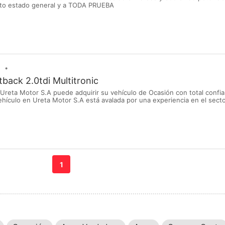
cto estado general y a TODA PRUEBA
back 2.0tdi Multitronic
reta Motor S.A puede adquirir su vehículo de Ocasión con total confian
hículo en Ureta Motor S.A está avalada por una experiencia en el sect
cio oficial. Contacto: Alberto Pérez , Dpto. Vehículos de Ocasión, gran 
 y garantizados con financiación a s...
1