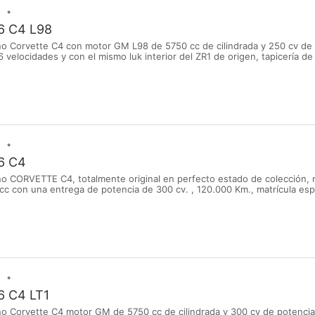
 C4 L98
o Corvette C4 con motor GM L98 de 5750 cc de cilindrada y 250 cv de 
velocidades y con el mismo luk interior del ZR1 de origen, tapicería de
uy pocas unidades con cambio manual.
6 C4
no CORVETTE C4, totalmente original en perfecto estado de colección,
c con una entrega de potencia de 300 cv. , 120.000 Km., matrícula esp
 garantia. Mas información en www.deportivosalonso.com NEGOCIABL
 C4 LT1
o Corvette C4 motor GM de 5750 cc de cilindrada y 300 cv de potencia