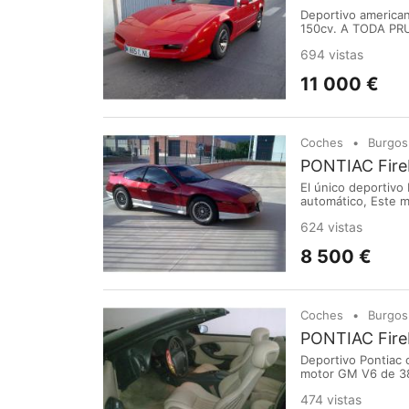
Deportivo america
150cv. A TODA PR
694 vistas
11 000 €
Coches
Burgos
PONTIAC Fireb
El único deportivo
automático, Este m
de réplicas para F
624 vistas
España digno del m
8 500 €
Coches
Burgos
PONTIAC Fireb
Deportivo Pontiac 
motor GM V6 de 380
cuero Beige, en pe
474 vistas
donde pasa por su 