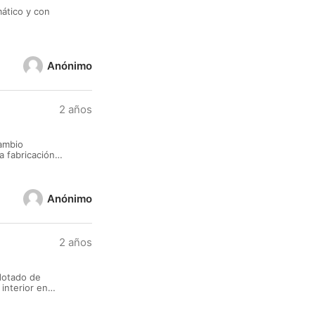
ático y con
Anónimo
2 años
cambio
a fabricación
idades en
Anónimo
2 años
 dotado de
interior en
ación por