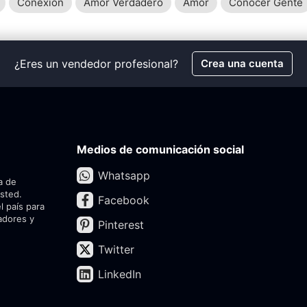
Conexión
Amor Verdadero
Amor
Conocer Gente
¿Eres un vendedor profesional?
Crea una cuenta
Medios de comunicación social
Whatsapp
a de
usted.
Facebook
l país para
adores y
Pinterest
Twitter
LinkedIn