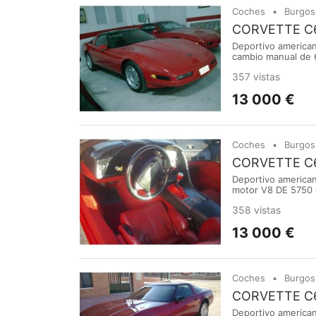
Coches
Burgos
CORVETTE C6
Deportivo american
cambio manual de 6 
todo de origen. M
357 vistas
13 000 €
Coches
Burgos
CORVETTE C
Deportivo america
motor V8 DE 5750 c
TODA PRUEBA y en
358 vistas
13 000 €
Coches
Burgos
CORVETTE C6
Deportivo american