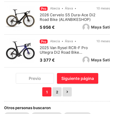
Abecia
Álava
10 meses
Pro
2026 Cervelo S5 Dura-Ace Di2
Road Bike (ALANBIKESHOP)
Maya Sati
5 956 €
Abecia
Álava
10 meses
Pro
2025 Van Rysel RCR-F Pro
Ultegra Di2 Road Bike
(ALANBIKESHOP)
Maya Sati
3 377 €
Previo
Siguiente página
1
2
Otros personas buscaron