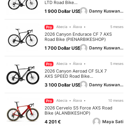
LTD Road Bike
(PIENARBIKESHOP)
Danny Kuswandy
1 900 Dollar US$
Abecia
Álava
5 meses
Pro
2026 Canyon Endurace CF 7 AXS
Road Bike (PIENARBIKESHOP)
Danny Kuswandy
1 700 Dollar US$
Abecia
Álava
5 meses
Pro
2026 Canyon Aeroad CF SLX 7
AXS SPEED Road Bike
(PIENARBIKESHOP)
Danny Kuswandy
3 100 Dollar US$
Abecia
Álava
10 meses
Pro
2026 Cervelo S5 Force AXS Road
Bike (ALANBIKESHOP)
Maya Sati
4 201 €