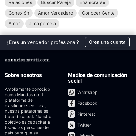
Relaciones
Buscar Pareja
Enamorarse
Conexión
Amor Verdadero
Conocer Gente
Amor
alma gemela
¿Eres un vendedor profesional?
Crea una cuenta
Sobre nosotros
Medios de comunicación
social
Ampliamente conocido
Whatsapp
como Mundos no. 1
plataforma de
Facebook
clasificados en línea,
nuestra plataforma se
Pinterest
trata de usted. Nuestro
objetivo es capacitar a
Twitter
todas las personas del
país para que se
LinkedIn