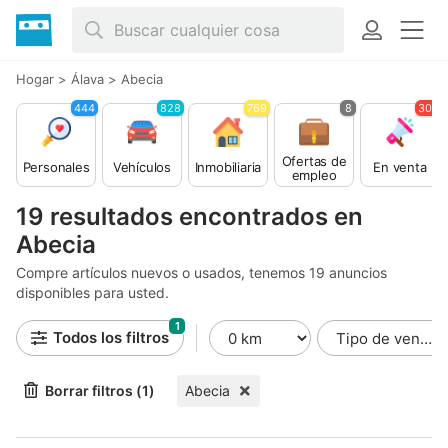
Hogar
>
Álava
>
Abecia
444
828
769
8
305
Ofertas de
Personales
Vehículos
Inmobiliaria
En venta
empleo
19 resultados encontrados en
Abecia
Compre artículos nuevos o usados, tenemos 19 anuncios
disponibles para usted.
1
Todos los filtros
Borrar filtros (1)
Abecia