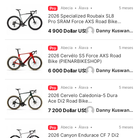
Abecia
Álava
5 meses
Pro
2026 Specialized Roubaix SL8
Pro SRAM Force AXS Road Bike
(PIENARBIKESHOP)
Danny Kuswandy
4 900 Dollar US$
Abecia
Álava
5 meses
Pro
2026 Cervélo S5 Force AXS Road
Bike (PIENARBIKESHOP)
Danny Kuswandy
6 000 Dollar US$
Abecia
Álava
5 meses
Pro
2026 Cervelo Caledonia-5 Dura
Ace Di2 Road Bike
(PIENARBIKESHOP)
Danny Kuswandy
7 200 Dollar US$
Abecia
Álava
5 meses
Pro
2026 Canyon Endurace CF 7 Di2