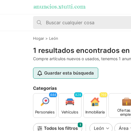
Hogar
>
León
1 resultados encontrados en
Compre artículos nuevos o usados, tenemos 1 anunc
Guardar esta búsqueda
Categorías
444
828
769
Ofertas
Personales
Vehículos
Inmobiliaria
emple
1
Todos los filtros
León
Área