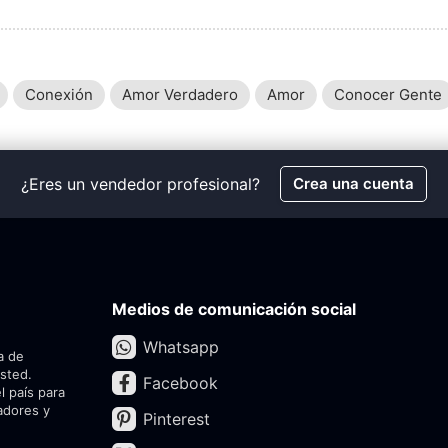
Conexión
Amor Verdadero
Amor
Conocer Gente
¿Eres un vendedor profesional?
Crea una cuenta
Medios de comunicación social
Whatsapp
a de
usted.
Facebook
l país para
adores y
Pinterest